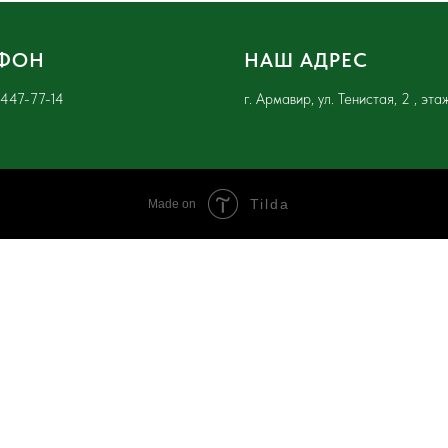
ЕФОН
НАШ АДРЕС
 447-77-14
г. Армавир, ул. Тенистая, 2 , эта
Tilda
Made on