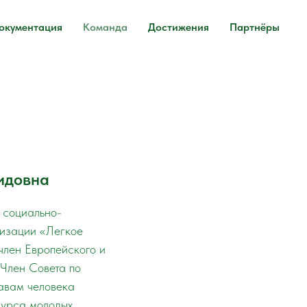
окументация
Команда
Достижения
Партнёры
идовна
 социально-
изации «Легкое
член Европейского и
Член Совета по
авам человека
курса молодых