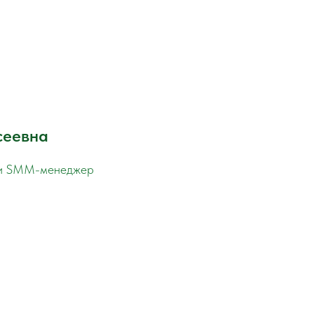
сеевна
R и SMM-менеджер