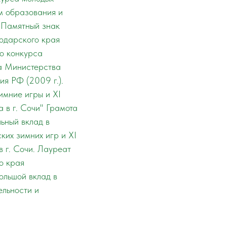
м образования и
 Памятный знак
одарского края
го конкурса
та Министерства
ия РФ (2009 г.).
имние игры и XI
 в г. Сочи" Грамота
ьный вклад в
ких зимних игр и XI
в г. Сочи. Лауреат
о края
большой вклад в
ельности и