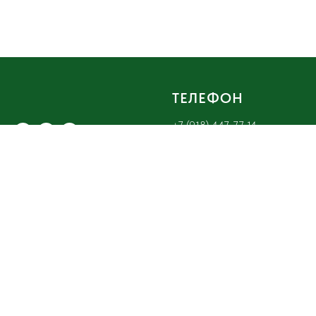
ТЕЛЕФОН
+7 (918) 447-77-14
НАШ АДРЕС
ЭЛЕКТРОННАЯ
ПОЧТА
г. Армавир, ул. Тенистая, 2 ,
этаж 2
budem.zdorovy@bk.ru
Tilda
Made on