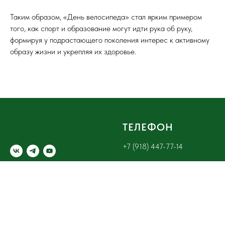
Таким образом, «День велосипеда» стал ярким примером
того, как спорт и образование могут идти рука об руку,
формируя у подрастающего поколения интерес к активному
образу жизни и укрепляя их здоровье.
ТЕЛЕФОН
+7 (918) 447-77-14
НАШ АДРЕС
ЭЛЕКТРОННАЯ
ПОЧТА
г. Армавир, ул. Тенистая, 2 ,
этаж 2
budem.zdorovy@bk.ru